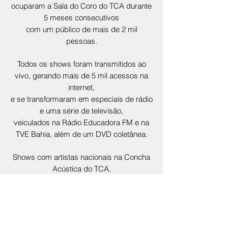
ocuparam a Sala do Coro do TCA durante
5 meses consecutivos
com um público de mais de 2 mil
pessoas.
Todos os shows foram transmitidos ao
vivo, gerando mais de 5 mil acessos na
internet,
e se transformaram em especiais de rádio
e uma série de televisão,
veiculados na Rádio Educadora FM e na
TVE Bahia, além de um DVD coletânea.
Shows com artistas nacionais na Concha
Acústica do TCA,
nas noites de abertura e encerramento,
somaram mais de 8.000 pessoas.
O
Conexão Vivo na Sala do Coro
foi
realizado em 2012